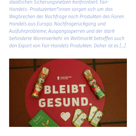
staatlichen Sicherungsnetzen konfrontiert. Fair-
Handels- Produzenten*innen sorgen sich um das
Wegbrechen der Nachfrage nach Produkten des Fairen
Handels aus Europa. Nachfragerückgang und
Ausfuhrprobleme, Ausgangssperren und der stark
behinderte Warenverkehr im Weltmarkt betreffen auch
den Export von Fair-Handels Produkten. Daher ist es […]