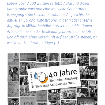
Leben, über 2.000 wurden verletzt. Aufgrund dieser
Katastrophe entstand eine weltweite Solidaritäts-
Bewegung – die Fashion Revolution. Angesichts der
aktuellen Corona-Katastrophe, in der Modekonzerne
Aufträge in Milliardenhöhe stornieren und Millionen
Arbeiter*innen in der Bekleidungsbranche ohne Job
und oft auch ohne Unterkunft auf der Straße stehen, ist
weltweite Solidarität nötiger […]