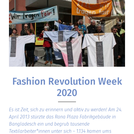
Fashion Revolution Week
2020
Es ist Zeit, sich zu erinnern und aktiv zu werden! Am 24.
April 2013 stürzte das Rana Plaza Fabrikgebäude in
Bangladesch ein und begrub tausende
Textilarbeiter*innen unter sich – 1.134 kamen ums