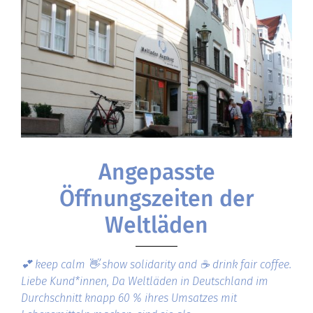
Angepasste
Öffnungszeiten der
Weltläden
💕 keep calm 👋 show solidarity and ☕️ drink fair coffee.
Liebe Kund*innen, Da Weltläden in Deutschland im
Durchschnitt knapp 60 % ihres Umsatzes mit