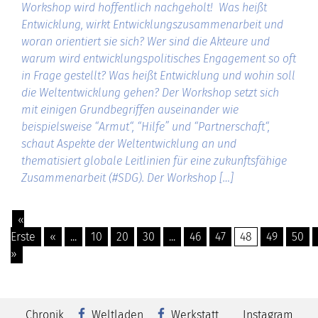
Workshop wird hoffentlich nachgeholt! Was heißt
Entwicklung, wirkt Entwicklungszusammenarbeit und
woran orientiert sie sich? Wer sind die Akteure und
warum wird entwicklungspolitisches Engagement so oft
in Frage gestellt? Was heißt Entwicklung und wohin soll
die Weltentwicklung gehen? Der Workshop setzt sich
mit einigen Grundbegriffen auseinander wie
beispielsweise “Armut“, “Hilfe” und “Partnerschaft“,
schaut Aspekte der Weltentwicklung an und
thematisiert globale Leitlinien für eine zukunftsfähige
Zusammenarbeit (#SDG). Der Workshop […]
«
Erste
«
...
10
20
30
...
46
47
48
49
50
»
Chronik
Weltladen
Werkstatt
Instagram