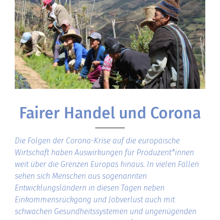
Fairer Handel und Corona
Die Folgen der Corona-Krise auf die europäische
Wirtschaft haben Auswirkungen für Produzent*innen
weit über die Grenzen Europas hinaus. In vielen Fällen
sehen sich Menschen aus sogenannten
Entwicklungsländern in diesen Tagen neben
Einkommensrückgang und Jobverlust auch mit
schwachen Gesundheitssystemen und ungenügenden