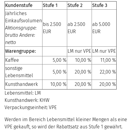
Kundenstufe
Stufe 1
Stufe 2
Stufe 3
Jährliches
Einkaufsvolumen
bis 2.500
ab 2.500
ab 5.000
Aktionsgruppe:
EUR
EUR
EUR
brutto Andere:
netto
Warengruppe:
LM nur VPE
LM nur VPE
Kaffee
5,00 %
10,00 %
11,00 %
sonstige
5,00 %
20,00 %
22,00 %
Lebensmittel
Kunsthandwerk
10,00 %
20,00 %
20,00 %
Lebensmittel: LM
Kunsthandwerk: KHW
Verpackungseinheit: VPE
Werden im Bereich Lebensmittel kleiner Mengen als eine
VPE gekauft, so wird der Rabattsatz aus Stufe 1 gewährt.