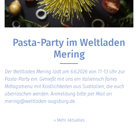
Pasta-Party im Weltladen
Mering
Der Weltladen Mering lädt am 6.6.2026 von 11-13 Uhr zur
Pasta-Party ein. Genießt mit uns ein italienisch faires
Mittagsmenü mit Köstlichkeiten aus Süditalien, die euch
überraschen werden. Anmeldung bitte per Mail an
mering@weltladen-augsburg.de.
» Mehr Aktuelles