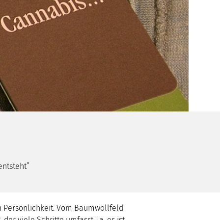
entsteht”
n Persönlichkeit. Vom Baumwollfeld
 der viele Schritte umfasst. Ja, es ist