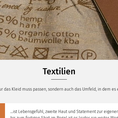
Textilien
ur das Kleid muss passen, sondern auch das Umfeld, in dem es 
…ist Lebensgefühl, zweite Haut und Statement zur eigene
bis zum fertigen Shirt im Regal ist es leider ein weiter Weg,