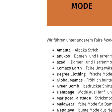
MODE
Wir führen unter anderem Faire Mod
Amauta –
Alpaka Strick
anukoo
– Damen- und Herrenm
azadi –
Damen- und Herrenmod
Comazo Earth
– Faire Unterwä
Degree Clothing
– frische Mod
Global Mamas –
Fröhlich bunt
Green Bomb
– bedruckte Shirt
Hempage
– Mode aus Hanf- u
Mariposa Fairtrade
– Strickmo
Melawear
– faire Mode für Da
Nepalaya
– bunte Mode aus N