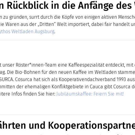
 Rückblick in die Anfänge des
n zu gründen, surrt durch die Köpfe von einigen aktiven Mensche
die Waren aus der „Dritten“ Welt importiert, dabei fair handelt u
thos Weltladen Augsburg
.
nser Röster*innen-Team eine Kaffeespezialität entdeckt, mit der
stag. Die Bio-Bohnen für den neuen Kaffee im Weltladen stamm
SURCA. Cosurca hat sich als Kooperativendachverband 1993 aus
mitten der ehemaligen Konfliktgebiete in Cauca gibt Cosurca d
itere Infos finden Sie hier:
Jubiläumskaffee: Feiern Sie mit!
ährten und Kooperationspartn