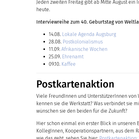
Jeden zweiten Freitag gibt ab Mitte August ei
heute.
Interviewreihe zum 40. Geburtstag von Weltla
14.08.
Lokale Agenda Augsburg
28.08.
Postkolonialismus
11.09.
Afrikanische Wochen
25.09.
Ehrenamt
09.10.
Kaffee
Postkartenaktion
Viele FreundInnen und UnterstützerInnen von 
kennen sie die Werkstatt? Was verbindet sie m
wünschen sie den beiden für die Zukunft?
Hier schon einmal ein erster Blick in unseren 
KollegInnen, Kooperationspartnern, aus dem 
wie das geht, sehen Sie hier:
Postkartenaktion: