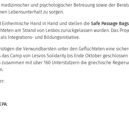
 medizinischer und psychologischer Betreuung sowie der Berat
enen Lebensunterhalt zu sorgen.
d Einheimische Hand in Hand und stellen die
Safe Passage Bags
chteten am Strand von Lesbos zurückgelassen wurden. Das Pro
ls Integrations- und Bildungsinitiative.
nötigen die Verwundbarsten unter den Geflüchteten eine sichere
ss das Camp von Lesvos Solidarity bis Ende Oktober geschlossen
n zusammen mit über 160 Unterstützern die griechische Regieru
n.
r:
EPA
: