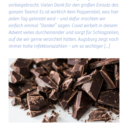
vorbeigebracht. Vielen Dank für den großen Einsatz des
ganzen Teams! Es ist wirklich kein Pappenstiel, was hier
jeden Tag geleistet wird – und dafür möchten wir
einfach einmal “Danke!” sagen. Covid wirbelt in diesem
Advent vieles durcheinander und sorgt für Schlagzeilen,
auf die wir gerne verzichtet hätten. Augsburg zeigt noch
immer hohe Infektionszahlen – um so wichtiger […]