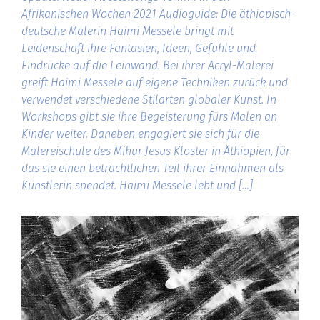
Afrikanischen Wochen 2021 Audioguide: Die äthiopisch-
deutsche Malerin Haimi Messele bringt mit
Leidenschaft ihre Fantasien, Ideen, Gefühle und
Eindrücke auf die Leinwand. Bei ihrer Acryl-Malerei
greift Haimi Messele auf eigene Techniken zurück und
verwendet verschiedene Stilarten globaler Kunst. In
Workshops gibt sie ihre Begeisterung fürs Malen an
Kinder weiter. Daneben engagiert sie sich für die
Malereischule des Mihur Jesus Kloster in Äthiopien, für
das sie einen beträchtlichen Teil ihrer Einnahmen als
Künstlerin spendet. Haimi Messele lebt und […]