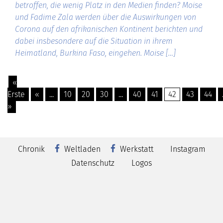
betroffen, die wenig Platz in den Medien finden? Moise
und Fadime Zala werden über die Auswirkungen von
Corona auf den afrikanischen Kontinent berichten und
dabei insbesondere auf die Situation in ihrem
Heimatland, Burkina Faso, eingehen. Moise […]
«
Erste
«
...
10
20
30
...
40
41
42
43
44
»
Chronik
Weltladen
Werkstatt
Instagram
Datenschutz
Logos