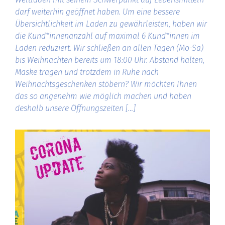
darf weiterhin geöffnet haben. Um eine bessere
Übersichtlichkeit im Laden zu gewährleisten, haben wir
die Kund*innenanzahl auf maximal 6 Kund*innen im
Laden reduziert. Wir schließen an allen Tagen (Mo-Sa)
bis Weihnachten bereits um 18:00 Uhr. Abstand halten,
Maske tragen und trotzdem in Ruhe nach
Weihnachtsgeschenken stöbern? Wir möchten Ihnen
das so angenehm wie möglich machen und haben
deshalb unsere Öffnungszeiten […]