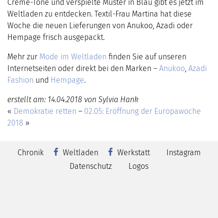
Creme-Töne und verspielte Muster in Blau gibt es jetzt im
Weltladen zu entdecken. Textil-Frau Martina hat diese
Woche die neuen Lieferungen von Anukoo, Azadi oder
Hempage frisch ausgepackt.
Mehr zur
Mode im Weltladen
finden Sie auf unseren
Internetseiten oder direkt bei den Marken –
Anukoo
,
Azadi
Fashion
und
Hempage
.
erstellt am: 14.04.2018 von Sylvia Hank
«
Demokratie retten
–
02.05: Eröffnung der Europawoche
2018
»
Chronik
Weltladen
Werkstatt
Instagram
Datenschutz
Logos