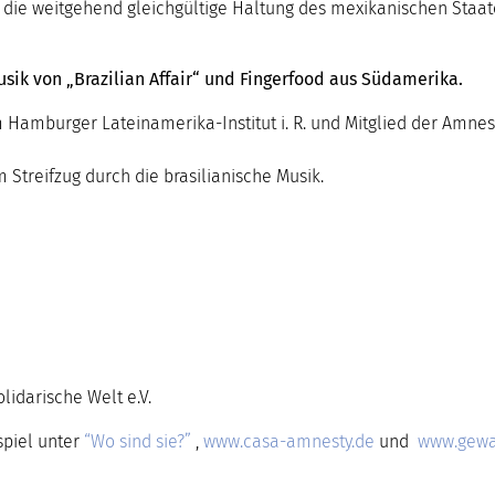
die weitgehend gleichgültige Haltung des mexikanischen Staates
sik von „Brazilian Affair“ und Fingerfood aus Südamerika.
 Hamburger Lateinamerika-Institut i. R. und Mitglied der Amne
m Streifzug durch die brasilianische Musik.
idarische Welt e.V.
piel unter
“Wo sind sie?”
,
www.casa-amnesty.de
und
www.gewa