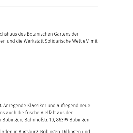
wächshaus des Botanischen Gartens der
 und die Werkstatt Solidarische Welt e.V. mit.
nt. Anregende Klassiker und aufregend neue
 auch die frische Vielfalt aus der
 Bobingen, Bahnhofstr. 10, 86399 Bobingen
läden in Augs­burg, Bobingen, Dillingen und