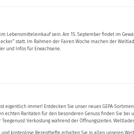
e beim Lebensmitteleinkauf sein. Am 15. September findet im Ge
ecker“ statt. Im Rahmen der Fairen Woche machen der Weltladen
er und Infos für Erwachsene.
e ist eigentlich immer! Entdecken Sie unser neues GEPA-Sortime
n echten Raritäten für den besonderen Genuss finden Sie bei uns
r Teegenuss! Verkostung während der Öffnungszeiten. Weltladen
 und kostenlose Rezepthefte erhalten Sie in allen unseren Welt