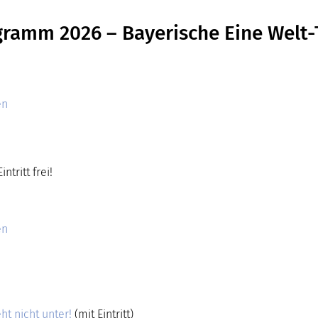
gramm 2026 – Bayerische Eine Welt-
en
ntritt frei!
en
ht nicht unter!
(mit Eintritt)