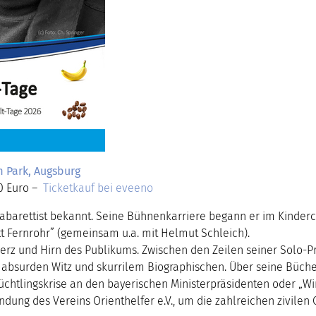
 Park, Augsburg
00 Euro –
Ticketkauf bei eveeno
s Kabarettist bekannt. Seine Bühnenkarriere begann er im Kinder
t Fernrohr” (gemeinsam u.a. mit Helmut Schleich).
Herz und Hirn des Publikums. Zwischen den Zeilen seiner Solo-
 absurden Witz und skurrilem Biographischen. Über seine Bücher
lüchtlingskrise an den bayerischen Ministerpräsidenten oder „W
dung des Vereins Orienthelfer e.V., um die zahlreichen zivilen 