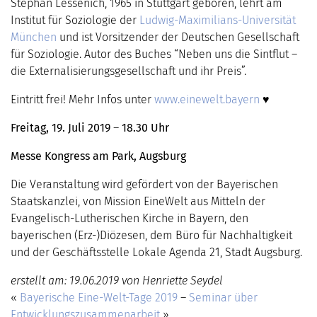
Stephan Lessenich, 1965 in Stuttgart geboren, lehrt am
Institut für Soziologie der
Ludwig-Maximilians-Universität
München
und ist Vorsitzender der Deutschen Gesellschaft
für Soziologie. Autor des Buches “Neben uns die Sintflut –
die Externalisierungsgesellschaft und ihr Preis”.
Eintritt frei! Mehr Infos unter
www.einewelt.bayern
♥
Freitag, 19. Juli 2019
–
18.30 Uhr
Messe Kongress am Park, Augsburg
Die Veranstaltung wird gefördert von der Bayerischen
Staatskanzlei, von Mission EineWelt aus Mitteln der
Evangelisch-Lutherischen Kirche in Bayern, den
bayerischen (Erz-)Diözesen, dem Büro für Nachhaltigkeit
und der Geschäftsstelle Lokale Agenda 21, Stadt Augsburg.
erstellt am: 19.06.2019 von Henriette Seydel
«
Bayerische Eine-Welt-Tage 2019
–
Seminar über
Entwicklungszusammenarbeit
»